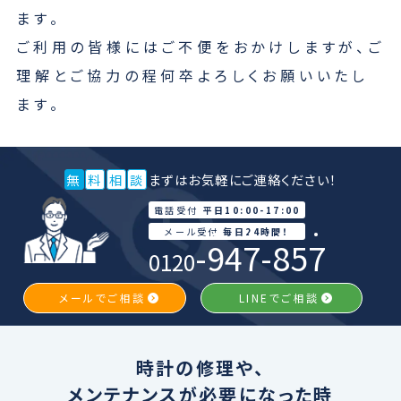
ます。
ご利用の皆様にはご不便をおかけしますが、ご
理解とご協力の程何卒よろしくお願いいたし
ます。
無
料
相
談
まずはお気軽にご連絡ください！
電話受付
平日10:00-17:00
メール受付
毎日24時間！
-
9
4
7
-
8
5
7
0120
メールでご相談
LINEでご相談
時計の修理や、
メンテナンスが必要になった時